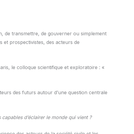
oin, de transmettre, de gouverner ou simplement
rs et prospectivistes, des acteurs de
is, le colloque scientifique et exploratoire : «
ateurs des futurs autour d
’
une question centrale
s capables d’éclairer le monde qui vient ?
érience des acteurs de la société civile et les