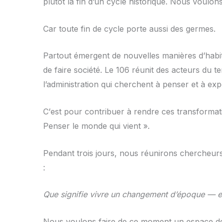
plutôt la fin d’un cycle historique. Nous voulons 
Car toute fin de cycle porte aussi des germes.
Partout émergent de nouvelles mani
è
res d
’
habi
de faire société
. Le 106 r
éunit des acteurs du te
l’administration qui cherchent à penser et à
exp
C
’
est pour contribuer à rendre ces transformatio
Penser le monde qui vient
»
.
Pendant trois jours, nous réunirons chercheurs,
:
Que signifie vivre un changement d’époque
—
e
Nous voulons faire de ce moment un espace de