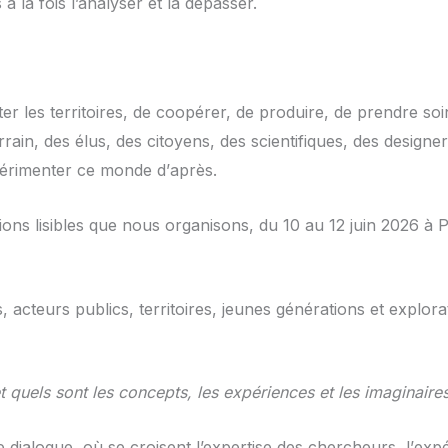
à la fois l’analyser et la dépasser.
ter les territoires, de coopérer, de produire, de prendre s
rrain, des élus, des citoyens, des scientifiques, des designe
érimenter ce monde d
’
apr
è
s.
ns lisibles que nous organisons, du 10 au 12 juin 2026 à Par
 acteurs publics, territoires, jeunes générations et explor
t quels sont les concepts, les expériences et les imaginaire
 dialogue, o
ù
se croisent l’expertise des chercheurs, l
’
exp