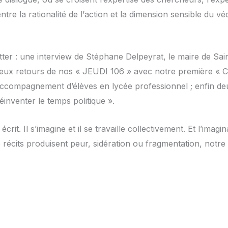
tre la rationalité de l
’
action et la dimension sensible du vé
er : une interview de Stéphane Delpeyrat, le maire de Saint
; deux retours de nos « JEUDI 106 » avec notre première « 
’accompagnement d’élèves en lycée professionnel ; enfin deu
nventer le temps politique ».
écrit. Il s’imagine et il se travaille collectivement. Et l
’
imagin
e récits produisent peur, sidération ou fragmentation, notre