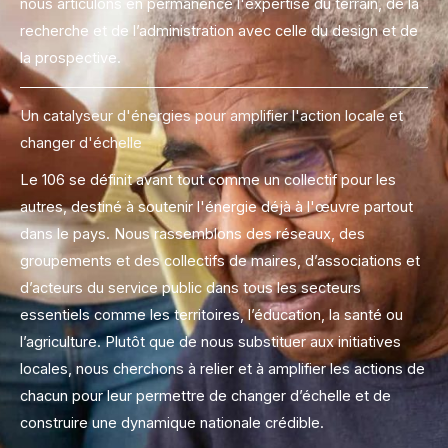
nous articulons en permanence l'expertise du terrain, de la
recherche et de l’administration avec celle du design et de
la prospective.
Un catalyseur d'énergies pour amplifier l'action locale et
changer d'échelle
Le 106 se définit avant tout comme un collectif pour les
autres, destiné à soutenir l'énergie déjà à l'œuvre partout
dans le pays. Nous rassemblons des réseaux, des
groupements et des collectifs de maires, d’associations et
d’acteurs du service public dans tous les secteurs
essentiels comme les territoires, l’éducation, la santé ou
l’agriculture. Plutôt que de nous substituer aux initiatives
locales, nous cherchons à relier et à amplifier les actions de
chacun pour leur permettre de changer d’échelle et de
construire une dynamique nationale crédible.