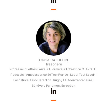
L
i
n
k
e
d
i
n
-
i
n
Cécile CATHELIN
Trésorière
Professeur Lettres I Auteur I Formateur I Créatrice CLAPOTEE
Podcasts I Ambassadrice EdTechFrance I Label Tout Savoir I
Fondatrice Asso Héraclion I Rugby I Autoentrepreneure I
Bénévole Parlement Européen
L
i
n