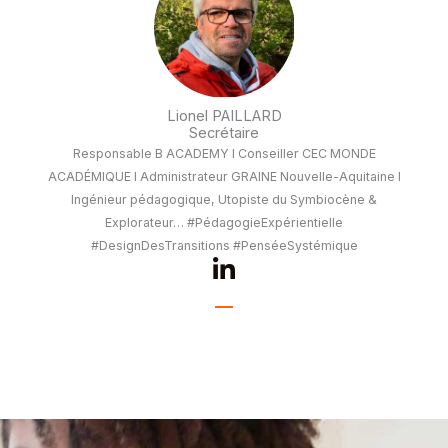
i
n
-
i
Lionel PAILLARD
n
Secrétaire
Responsable B ACADEMY I Conseiller CEC MONDE
ACADÉMIQUE I Administrateur GRAINE Nouvelle-Aquitaine I
Ingénieur pédagogique, Utopiste du Symbiocène &
Explorateur… #PédagogieExpérientielle
#DesignDesTransitions #PenséeSystémique
L
i
n
k
e
d
i
n