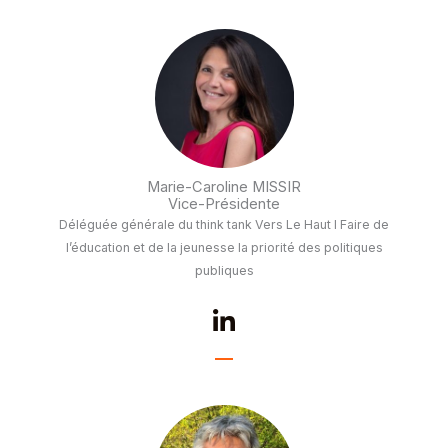
k
e
d
i
n
-
i
n
Marie-Caroline MISSIR
Vice-Présidente
Déléguée générale du think tank Vers Le Haut I Faire de
l’éducation et de la jeunesse la priorité des politiques
publiques
L
i
n
k
e
d