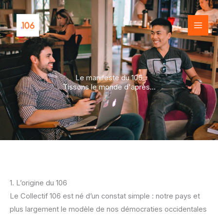
Aller
au
contenu
Le manifeste du 106
Tissons le monde d'après...
1. L’origine du 106
Le Collectif 106 est né d’un constat simple : notre pays et
plus largement le modèle de nos démocraties occidentales