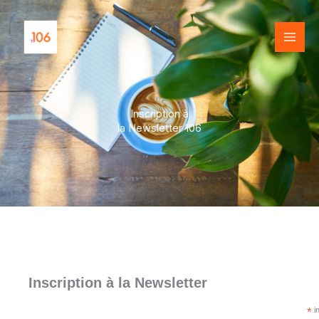
Aller
au
contenu
Inscription à
la Newsletter 106
Inscription à la Newsletter
*
in