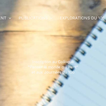
ENT
PUBLICATIONS
EXPLORATIONS DU 106
Inscription au Colloque
"Penser le monde qui vient"
et aux Journées du 106